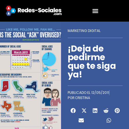
MARKETING DIGITAL
¡Deja de
pedirme
que te siga
ya!
PUBLICADO EL
12/05/2011
POR
CRISTINA