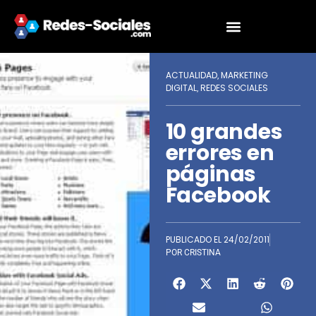
ACTUALIDAD
MARKETING
,
DIGITAL
REDES SOCIALES
,
10 grandes
errores en
páginas
Facebook
PUBLICADO EL
24/02/2011
POR
CRISTINA