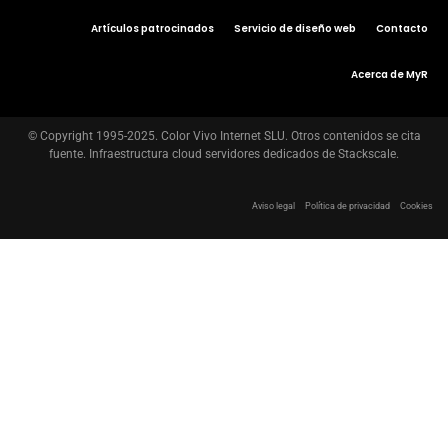
Artículos patrocinados
Servicio de diseño web
Contacto
Acerca de MyR
© Copyright 1995-2025. Color Vivo Internet SLU. Otros contenidos se cita
fuente. Infraestructura cloud servidores dedicados de Stackscale.
Aviso legal
Política de privacidad
Cookies