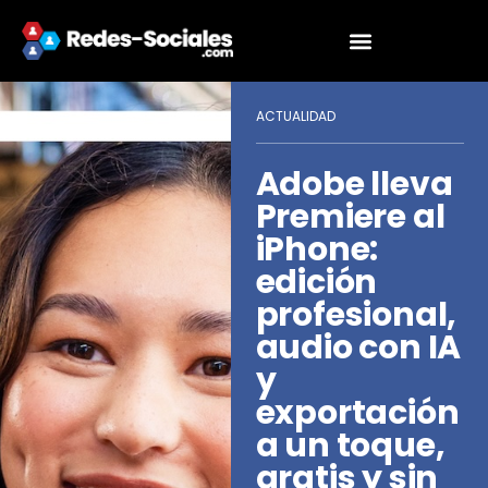
ACTUALIDAD
Adobe lleva
Premiere al
iPhone:
edición
profesional,
audio con IA
y
exportación
a un toque,
gratis y sin