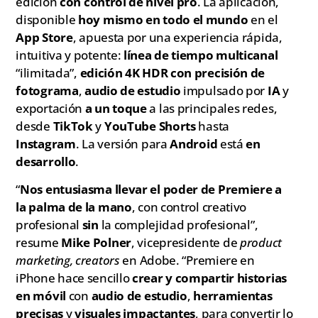
edición
con control de nivel pro
. La aplicación,
disponible
hoy mismo en todo el mundo
en el
App Store
, apuesta por una experiencia rápida,
intuitiva y potente:
línea de tiempo multicanal
“ilimitada”,
edición 4K HDR con precisión de
fotograma
,
audio de estudio
impulsado por
IA
y
exportación
a un toque
a las principales redes,
desde
TikTok
y
YouTube Shorts
hasta
Instagram
. La versión para
Android
está
en
desarrollo
.
“
Nos entusiasma llevar el poder de Premiere a
la palma de la mano
, con control creativo
profesional
sin
la complejidad profesional”,
resume
Mike Polner
, vicepresidente de
product
marketing, creators
en Adobe. “Premiere en
iPhone hace sencillo
crear y compartir historias
en móvil
con
audio de estudio
,
herramientas
precisas
y
visuales impactantes
, para convertir lo