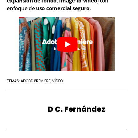
expansión de fondo
,
image-to-video
) con
enfoque de
uso comercial seguro
.
ADOBE
PREMIERE
VÍDEO
TEMAS:
,
,
D C. Fernández