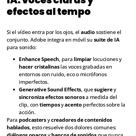
efectos al tempo
Si el vídeo entra por los ojos, el
audio
sostiene el
conjunto. Adobe integra en móvil su
suite de IA
para sonido:
Enhance Speech
, para
limpiar
locuciones y
hacer cristalinas
las voces grabadas en
entornos con ruido, eco o micrófonos
imperfectos.
Generative Sound Effects
, que
sugiere
y
sincroniza
efectos sonoros
a medida del
clip, con
tiempos
y
acento
perfectos sobre la
acción.
Para
podcasters
y
creadores de contenidos
hablados
, esto resuelve dos dolores comunes:
diálogos opacos
y
bancos de sonidos
que nunca