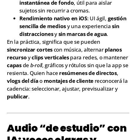
instantánea de fondo
, útil para aislar
sujetos sin recurrir a cromas.
Rendimiento nativo en iOS
: UI ágil,
gestión
sencilla de medios
y una experiencia
sin
distracciones
y
sin marcas de agua
.
En la práctica, significa que se pueden
sincronizar cortes
con música, alternar
planos
recurso
y
clips verticales
para redes, o mantener
capas
de
b-roll
, gráficos y rótulos sin que la app se
resienta. Quien hace
resúmenes de directos
,
vlogs del día
o
montajes de cliente
reconocerá la
cadencia: seleccionar, ajustar, previsualizar y
publicar
.
Audio “de estudio” con
IA: voces claras y