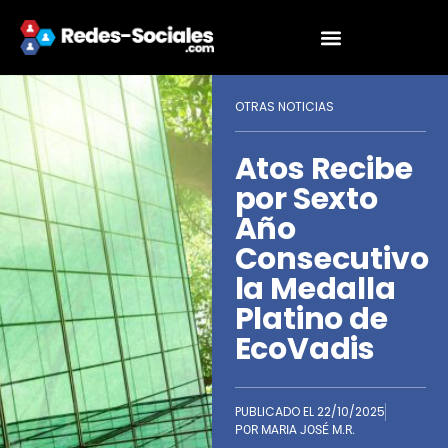
OTRAS NOTICIAS
Atos Recibe
por Sexto
Año
Consecutivo
la Medalla
Platino de
EcoVadis
PUBLICADO EL
22/10/2025
POR
MARIA JOSÉ M.R.