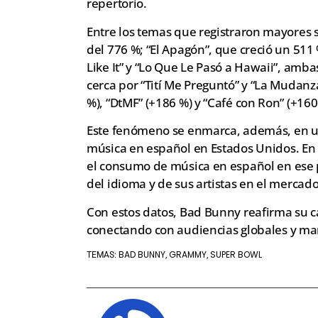
repertorio.
Entre los temas que registraron mayores 
del 776 %; “El Apagón”, que creció un 511 
Like It” y “Lo Que Le Pasó a Hawaii”, am
cerca por “Tití Me Preguntó” y “La Mudanz
%), “DtMF” (+186 %) y “Café con Ron” (+160
Este fenómeno se enmarca, además, en un
música en español en Estados Unidos. En 
el consumo de música en español en ese p
del idioma y de sus artistas en el merca
Con estos datos, Bad Bunny reafirma su ca
conectando con audiencias globales y mar
BAD BUNNY
GRAMMY
SUPER BOWL
TEMAS:
,
,