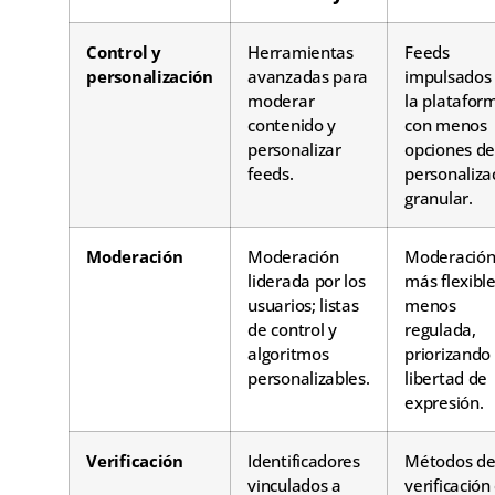
Control y
Herramientas
Feeds
personalización
avanzadas para
impulsados
moderar
la platafor
contenido y
con menos
personalizar
opciones d
feeds.
personaliza
granular.
Moderación
Moderación
Moderació
liderada por los
más flexible
usuarios; listas
menos
de control y
regulada,
algoritmos
priorizando 
personalizables.
libertad de
expresión.
Verificación
Identificadores
Métodos d
vinculados a
verificación