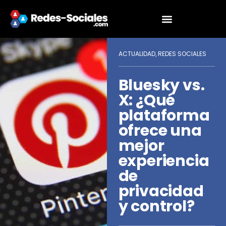
ACTUALIDAD
REDES SOCIALES
,
Bluesky vs.
X: ¿Qué
plataforma
ofrece una
mejor
experiencia
de
privacidad
y control?