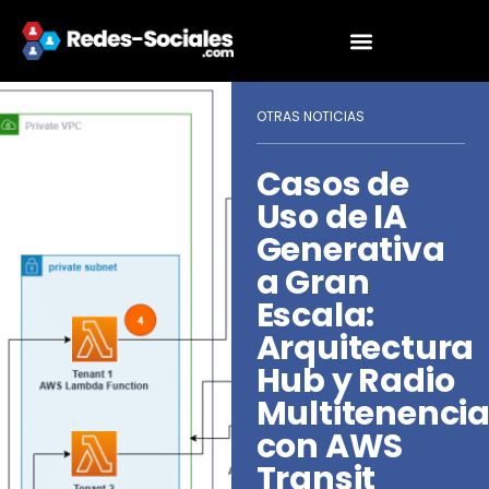
OTRAS NOTICIAS
Casos de
Uso de IA
Generativa
a Gran
Escala:
Arquitectura
Hub y Radio
Multitenenci
con AWS
Transit