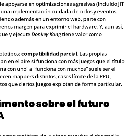
e apoyarse en optimizaciones agresivas (incluido JIT
y una implementación cuidada de ciclos y eventos.
rriendo además en un entorno web, parte con
enos margen para exprimir el hardware. Y, aun así,
que y ejecute
Donkey Kong
tiene valor como
rototipos:
compatibilidad parcial
. Las propias
n en el aire si funciona con más juegos que el título
na con uno” a “funciona con muchos” suele ser el
cen mappers distintos, casos límite de la PPU,
os que ciertos juegos explotan de forma particular.
imento sobre el futuro
A
 como metáfora de la etapa que vive el desarrollo