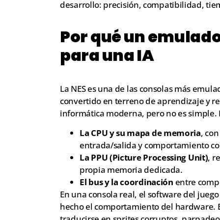
desarrollo: precisión, compatibilidad, ti
Por qué un emulado
para una IA
La NES es una de las consolas más emulad
convertido en terreno de aprendizaje y re
informática moderna, pero no es simple.
La CPU y su mapa de memoria
, con
entrada/salida y comportamiento conc
La PPU (Picture Processing Unit)
, r
propia memoria dedicada.
El bus y la coordinación
entre compo
En una consola real, el software del juego
hecho el comportamiento del hardware. 
traducirse en sprites corruptos, parpade