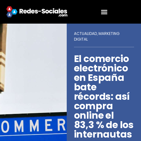
ACTUALIDAD
MARKETING
,
DIGITAL
El comercio
electrónico
en España
bate
récords: así
compra
online el
83,3 % de los
internautas