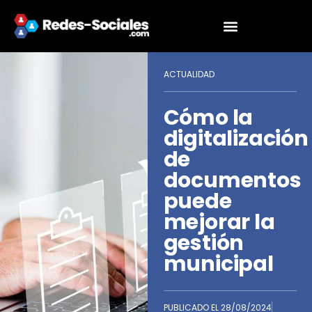
ACTUALIDAD
Cómo la
digitalización
de
documentos
puede
mejorar la
gestión
municipal
PUBLICADO EL
28/08/2024