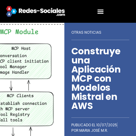
OTRAS NOTICIAS
Construye
una
Aplicación
MCP con
Modelos
Mistral en
AWS
PUBLICADO EL
10/07/2025
POR
MARIA JOSÉ M.R.