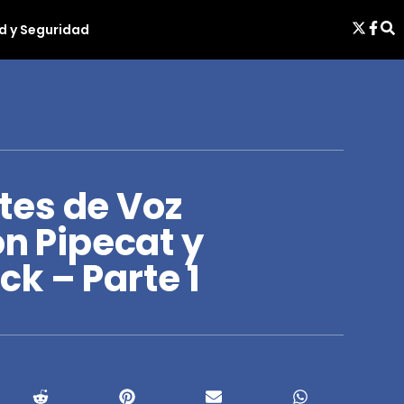
d y Seguridad
es de Voz
on Pipecat y
k – Parte 1