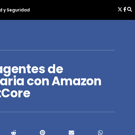
d y Seguridad
 agentes de
taria con Amazon
tCore