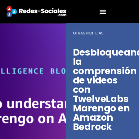
OTRAS NOTICIAS
Desbloquean
la
comprensión
de videos
con
TwelveLabs
Marengo en
Amazon
Bedrock