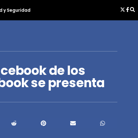
d y Seguridad
acebook de los
book se presenta