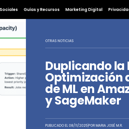
Sociales
Guías y Recursos
Marketing Digital
Privacida
OTRAS NOTICIAS
Duplicando la 
Optimización 
de ML en Ama
y SageMaker
PUBLICADO EL
08/11/2025
POR
MARIA JOSÉ M.R.