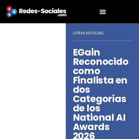
OTRAS NOTICIAS
EGain
Reconocido
como
Finalista en
dos
Categorías
de los
National AI
Awards
2026