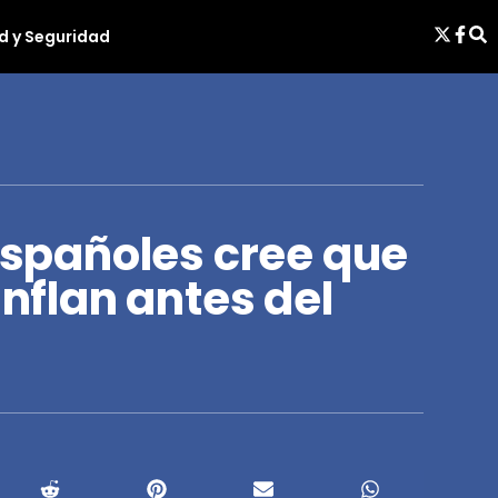
d y Seguridad
 españoles cree que
inflan antes del