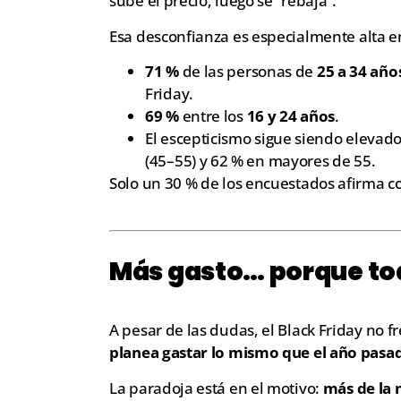
sube el precio, luego se “rebaja”.
Esa desconfianza es especialmente alta e
71 %
de las personas de
25 a 34 año
Friday.
69 %
entre los
16 y 24 años
.
El escepticismo sigue siendo elevado 
(45–55) y 62 % en mayores de 55.
Solo un 30 % de los encuestados afirma co
Más gasto… porque to
A pesar de las dudas, el Black Friday no fr
planea gastar lo mismo que el año pasa
La paradoja está en el motivo:
más de la 