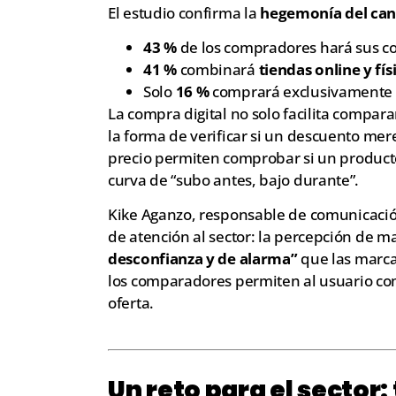
El estudio confirma la
hegemonía del can
43 %
de los compradores hará sus 
41 %
combinará
tiendas online y fís
Solo
16 %
comprará exclusivamente e
La compra digital no solo facilita compa
la forma de verificar si un descuento mer
precio permiten comprobar si un producto 
curva de “subo antes, bajo durante”.
Kike Aganzo, responsable de comunicació
de atención al sector: la percepción de 
desconfianza y de alarma”
que las marca
los comparadores permiten al usuario co
oferta.
Un reto para el sector: