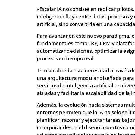
«Escalar IA no consiste en replicar piloto
inteligencia fluya entre datos, procesos y 
artificial, sino convertirla en una capacid
Para avanzar en este nuevo paradigma, es
fundamentales como ERP, CRM y plataform
automatizar decisiones, optimizar la asig
procesos en tiempo real.
Thinkia aborda esta necesidad a través 
una arquitectura modular diseñada para p
servicios de inteligencia artificial en dive
aisladas y facilitar la escalabilidad de la
Además, la evolución hacia sistemas mult
entornos permiten que la IA no solo se li
planificar, razonar y ejecutar tareas bajo 
incorporar desde el diseño aspectos como 
así como garantizar la supervisión humana