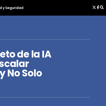
d y Seguridad
eto de la IA
scalar
y No Solo