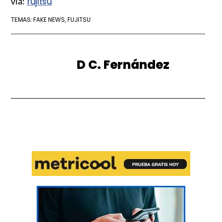
vía:
fujitsu
FAKE NEWS
FUJITSU
TEMAS:
,
D C. Fernández