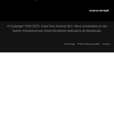
Acerca de MyR
© Copyright 1995-2025. Color Vivo Internet SLU. Otros contenidos se cita
fuente. Infraestructura cloud servidores dedicados de Stackscale.
Aviso legal
Política de privacidad
Cookies