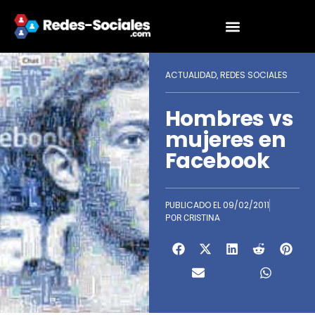
ACTUALIDAD
REDES SOCIALES
,
Hombres vs
mujeres en
Facebook
PUBLICADO EL
09/02/2011
POR
CRISTINA