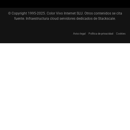
© Copyright 1995-2025. Color Vivo Internet SLU. Otros contenidos se cita
fuente. Infraestructura cloud servidores dedicados de Stackscale.
Aviso legal
Política de privacidad
Cookies