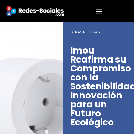
OTRAS NOTICIAS
Imou
Reafirma su
Compromiso
con la
Sostenibilidad
Innovación
para un
Futuro
Ecológico