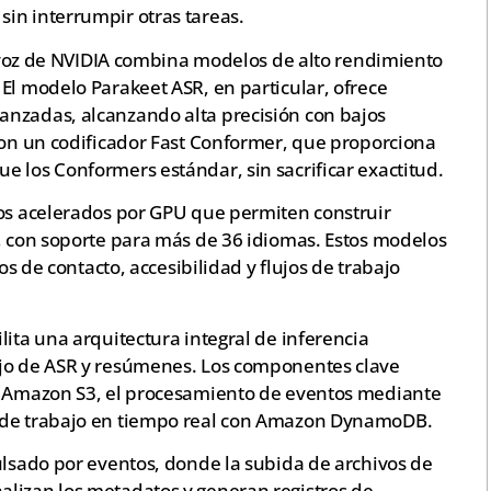
in interrumpir otras tareas.
de voz de NVIDIA combina modelos de alto rendimiento
El modelo Parakeet ASR, en particular, ofrece
anzadas, alcanzando alta precisión con bajos
 con un codificador Fast Conformer, que proporciona
 los Conformers estándar, sin sacrificar exactitud.
ios acelerados por GPU que permiten construir
s, con soporte para más de 36 idiomas. Estos modelos
ros de contacto, accesibilidad y flujos de trabajo
lita una arquitectura integral de inferencia
ajo de ASR y resúmenes. Los componentes clave
 a Amazon S3, el procesamiento de eventos mediante
o de trabajo en tiempo real con Amazon DynamoDB.
ulsado por eventos, donde la subida de archivos de
lizan los metadatos y generan registros de