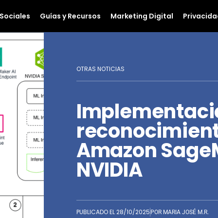
Sociales
Guías y Recursos
Marketing Digital
Privacida
OTRAS NOTICIAS
Implementaci
reconocimient
Amazon SageM
NVIDIA
PUBLICADO EL
28/10/2025
POR
MARIA JOSÉ M.R.