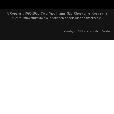
© Copyright 1995-2025. Color Vivo Internet SLU. Otros contenidos se cita
fuente. Infraestructura cloud servidores dedicados de Stackscale.
Aviso legal
Política de privacidad
Cookies