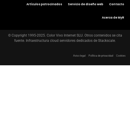
Artículos patrocinados
Servicio de diseño web
Contacto
Acerca de MyR
© Copyright 1995-2025. Color Vivo Internet SLU. Otros contenidos se cita
fuente. Infraestructura cloud servidores dedicados de Stackscale.
Aviso legal
Política de privacidad
Cookies