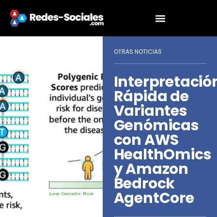
OTRAS NOTICIAS
Interpretació
Rápida de
Variantes
Genómicas
con AWS
HealthOmics
y Amazon
Bedrock
AgentCore