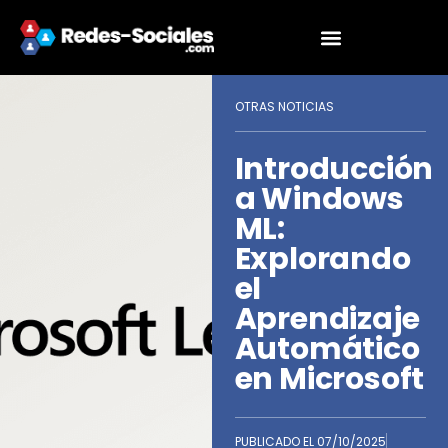
OTRAS NOTICIAS
Introducción
a Windows
ML:
Explorando
el
Aprendizaje
Automático
en Microsoft
PUBLICADO EL
07/10/2025