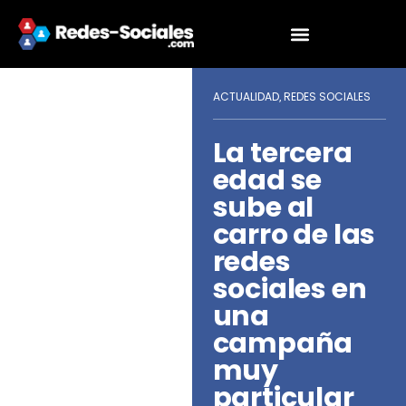
ACTUALIDAD
REDES SOCIALES
,
La tercera
edad se
sube al
carro de las
redes
sociales en
una
campaña
muy
particular