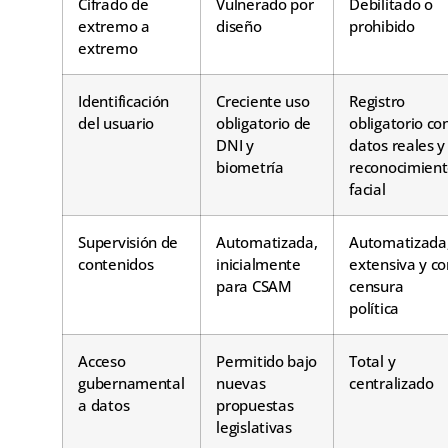
Cifrado de
Vulnerado por
Debilitado o
extremo a
diseño
prohibido
extremo
Identificación
Creciente uso
Registro
del usuario
obligatorio de
obligatorio co
DNI y
datos reales y
biometría
reconocimien
facial
Supervisión de
Automatizada,
Automatizada
contenidos
inicialmente
extensiva y co
para CSAM
censura
política
Acceso
Permitido bajo
Total y
gubernamental
nuevas
centralizado
a datos
propuestas
legislativas