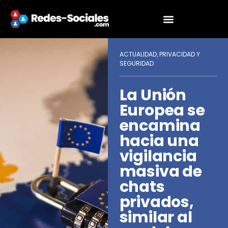
ACTUALIDAD
PRIVACIDAD Y
,
SEGURIDAD
La Unión
Europea se
encamina
hacia una
vigilancia
masiva de
chats
privados,
similar al