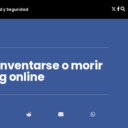
d y Seguridad
inventarse o morir
g online