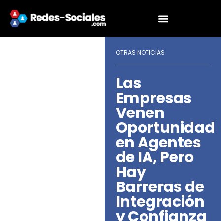
OTRAS NOTICIAS
Las
Empresas
Venen
Oportunidad
en Agentes
de IA, Pero
Hay
Barreras de
Integración
y Confianza