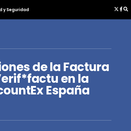
d y Seguridad
ones de la Factura
erif*factu en la
countEx España