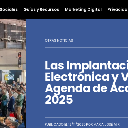
Sociales
Guías y Recursos
Marketing Digital
Privacida
OTRAS NOTICIAS
Las Implantaci
Electrónica y V
Agenda de Ac
2025
PUBLICADO EL
12/11/2025
POR
MARIA JOSÉ M.R.