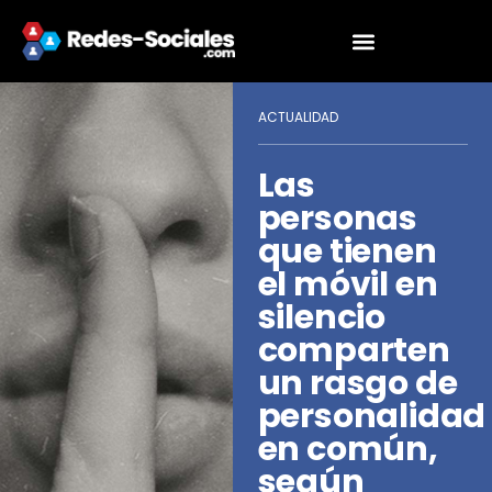
ACTUALIDAD
Las
personas
que tienen
el móvil en
silencio
comparten
un rasgo de
personalidad
en común,
según