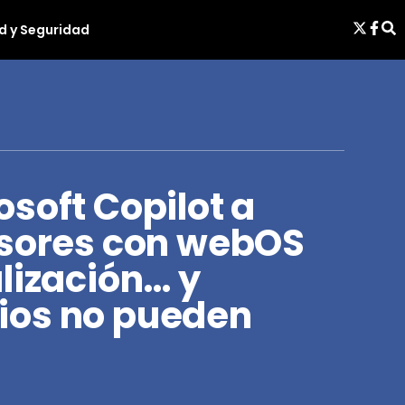
d y Seguridad
soft Copilot a
isores con webOS
lización… y
ios no pueden