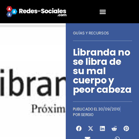
GUÍAS Y RECURSOS
Libranda no
se libra de
su mal
cuerpo y
peor cabeza
PUBLICADO EL
30/09/2010
POR
SERGIO