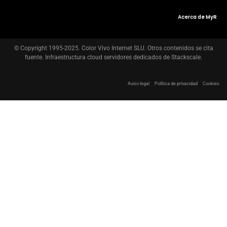
Acerca de MyR
© Copyright 1995-2025. Color Vivo Internet SLU. Otros contenidos se cita
fuente. Infraestructura cloud servidores dedicados de Stackscale.
Aviso legal
Política de privacidad
Cookies