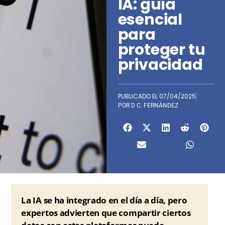
IA: guía
esencial
para
proteger tu
privacidad
PUBLICADO EL
07/04/2025
POR
D C. FERNÁNDEZ
La IA se ha integrado en el día a día, pero
expertos advierten que compartir ciertos