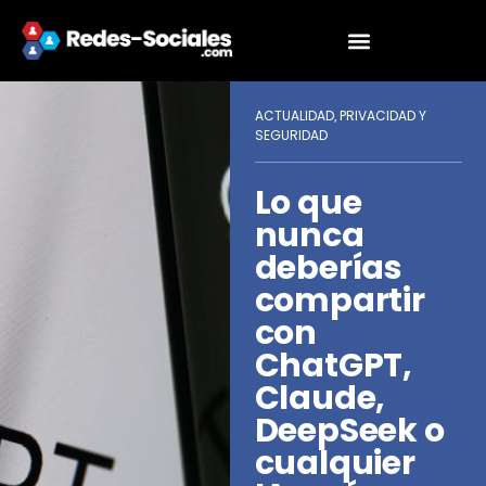
ACTUALIDAD
PRIVACIDAD Y
,
SEGURIDAD
Lo que
nunca
deberías
compartir
con
ChatGPT,
Claude,
DeepSeek o
cualquier