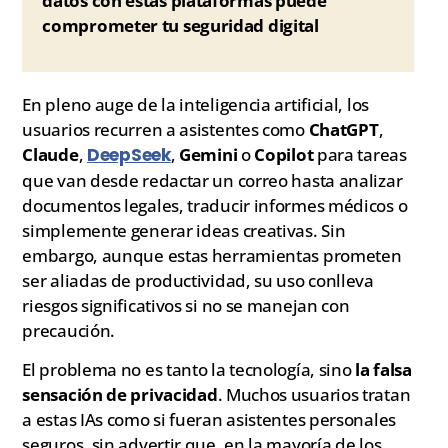
datos con estas plataformas puede
comprometer tu seguridad digital
En pleno auge de la inteligencia artificial, los
usuarios recurren a asistentes como
ChatGPT
,
Claude
,
DeepSeek
,
Gemini
o
Copilot
para tareas
que van desde redactar un correo hasta analizar
documentos legales, traducir informes médicos o
simplemente generar ideas creativas. Sin
embargo, aunque estas herramientas prometen
ser aliadas de productividad, su uso conlleva
riesgos significativos si no se manejan con
precaución.
El problema no es tanto la tecnología, sino
la falsa
sensación de privacidad
. Muchos usuarios tratan
a estas IAs como si fueran asistentes personales
seguros, sin advertir que, en la mayoría de los