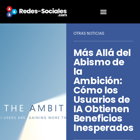
OTRAS NOTICIAS
Más Allá del
Abismo de
la
Ambición:
Cómo los
Usuarios de
IA Obtienen
Beneficios
Inesperados