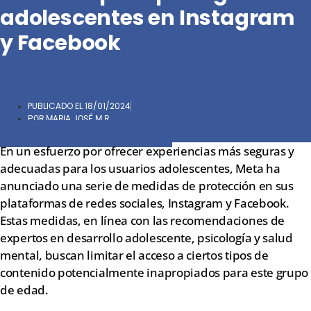
adolescentes en Instagram
y Facebook
PUBLICADO EL
18/01/2024
POR
MARIA JOSÉ M.R.
Compartir
Compartir
Compartir
Compartir
Compartir
Compartir
Compartir
en
en
en
en
en
en
en
En un esfuerzo por ofrecer experiencias más seguras y
Facebook
X
LinkedIn
Reddit
Pinterest
Email
WhatsApp
adecuadas para los usuarios adolescentes, Meta ha
(Twitter)
anunciado una serie de medidas de protección en sus
plataformas de redes sociales, Instagram y Facebook.
Estas medidas, en línea con las recomendaciones de
expertos en desarrollo adolescente, psicología y salud
mental, buscan limitar el acceso a ciertos tipos de
contenido potencialmente inapropiados para este grupo
de edad.