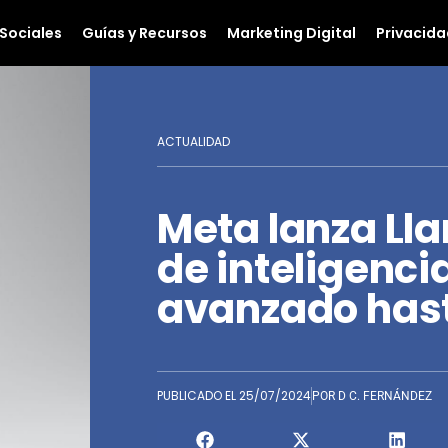
Sociales
Guías y Recursos
Marketing Digital
Privacida
ACTUALIDAD
Meta lanza Lla
de inteligencia
avanzado hast
PUBLICADO EL
25/07/2024
POR
D C. FERNÁNDEZ