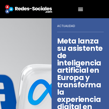
ACTUALIDAD
Meta lanza
su asistente
de
inteligencia
artificial en
Europa y
transforma
la
experiencia
digital en