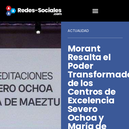
ACTUALIDAD
Morant
Resalta el
Poder
Transformad
de los
Centros de
Excelencia
Severo
Ochoa y
María de