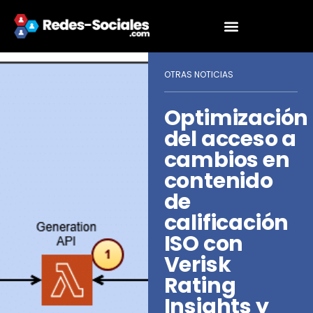
OTRAS NOTICIAS
Optimización
del acceso a
cambios en
contenido
de
calificación
ISO con
Verisk
Rating
Insights y