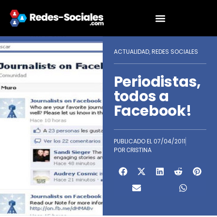
ACTUALIDAD
REDES SOCIALES
,
Periodistas,
todos a
Facebook!
PUBLICADO EL
07/04/2011
POR
CRISTINA