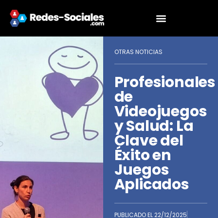
OTRAS NOTICIAS
Profesionales
de
Videojuegos
y Salud: La
Clave del
Éxito en
Juegos
Aplicados
PUBLICADO EL
22/12/2025