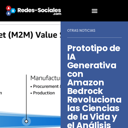
OTRAS NOTICIAS
Prototipo de
IA
Generativa
con
Amazon
Bedrock
Revoluciona
las Ciencias
de la Vida y
el Análisis