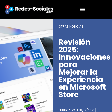
OTRAS NOTICIAS
Revisión
2025:
Innovaciones
para
Mejorar la
Experiencia
en Microsoft
Store
PUBLICADO EL
18/12/2025