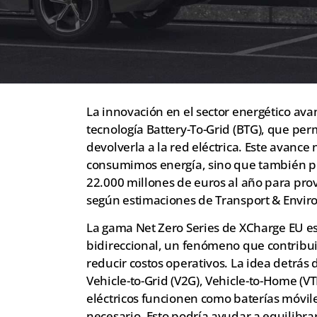
La innovación en el sector energético avan
tecnología Battery-To-Grid (BTG), que perm
devolverla a la red eléctrica. Este avanc
consumimos energía, sino que también pod
22.000 millones de euros al año para pr
según estimaciones de Transport & Envir
La gama Net Zero Series de XCharge EU es
bidireccional, un fenómeno que contribuir
reducir costos operativos. La idea detrás d
Vehicle-to-Grid (V2G), Vehicle-to-Home (VT
eléctricos funcionen como baterías móvil
necesario. Esto podría ayudar a equilibra