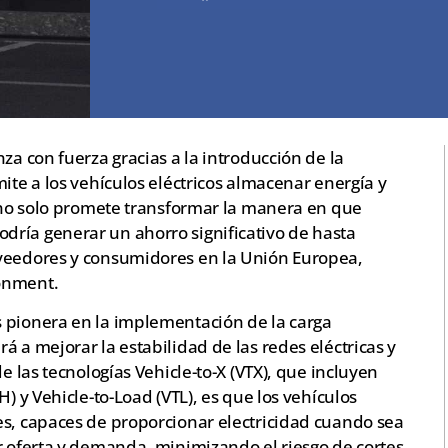
za con fuerza gracias a la introducción de la
ite a los vehículos eléctricos almacenar energía y
e no solo promete transformar la manera en que
ría generar un ahorro significativo de hasta
oveedores y consumidores en la Unión Europea,
onment.
 pionera en la implementación de la carga
á a mejorar la estabilidad de las redes eléctricas y
e las tecnologías Vehicle-to-X (VTX), que incluyen
H) y Vehicle-to-Load (VTL), es que los vehículos
es, capaces de proporcionar electricidad cuando sea
r oferta y demanda, minimizando el riesgo de cortes